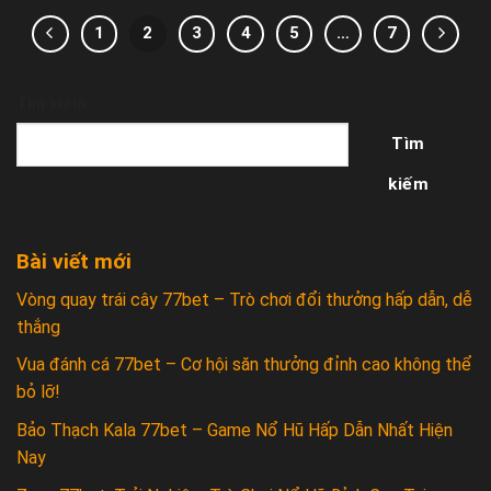
1
2
3
4
5
…
7
Tìm kiếm
Tìm
kiếm
Bài viết mới
Vòng quay trái cây 77bet – Trò chơi đổi thưởng hấp dẫn, dễ
thắng
Vua đánh cá 77bet – Cơ hội săn thưởng đỉnh cao không thể
bỏ lỡ!
Bảo Thạch Kala 77bet – Game Nổ Hũ Hấp Dẫn Nhất Hiện
Nay