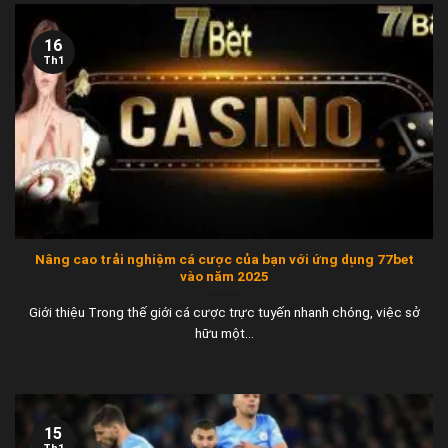
16
Th1
Nâng cao trải nghiệm cá cược của bạn với ứng dụng 77bet
vào năm 2025
Giới thiệu Trong thế giới cá cược trực tuyến nhanh chóng, việc sở
hữu một...
15