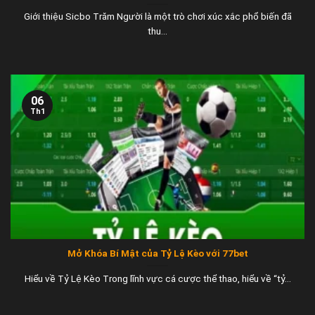
Giới thiệu Sicbo Trăm Người là một trò chơi xúc xắc phổ biến đã
thu...
06
Th1
Mở Khóa Bí Mật của Tỷ Lệ Kèo với 77bet
Hiểu về Tỷ Lệ Kèo Trong lĩnh vực cá cược thể thao, hiểu về “tỷ...