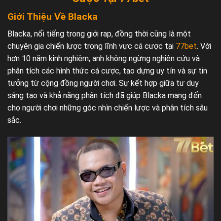
Giới Thiệu Về Blacka
Blacka, nổi tiếng trong giới rap, đồng thời cũng là một
chuyên gia chiến lược trong lĩnh vực cá cược tại
77bet
. Với
hơn 10 năm kinh nghiệm, anh không ngừng nghiên cứu và
phân tích các hình thức cá cược, tạo dựng uy tín và sự tin
tưởng từ cộng đồng người chơi. Sự kết hợp giữa tư duy
sáng tạo và khả năng phân tích đã giúp Blacka mang đến
cho người chơi những góc nhìn chiến lược và phân tích sâu
sắc.