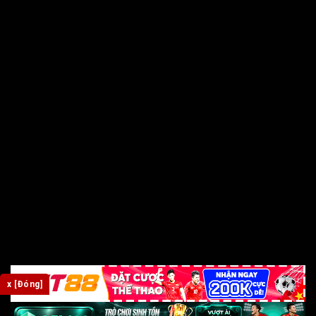
x [Đóng]