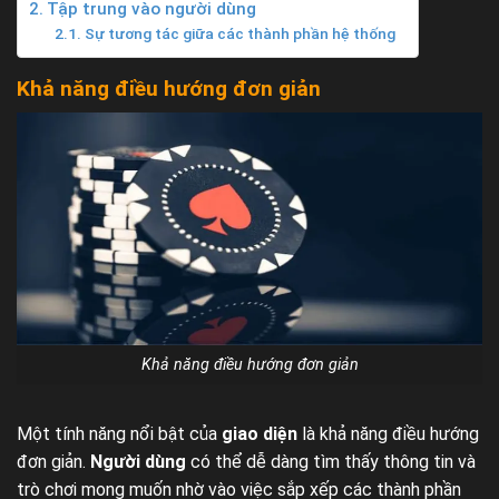
Tập trung vào người dùng
Sự tương tác giữa các thành phần hệ thống
Khả năng điều hướng đơn giản
Khả năng điều hướng đơn giản
Một tính năng nổi bật của
giao diện
là khả năng điều hướng
đơn giản.
Người dùng
có thể dễ dàng tìm thấy thông tin và
trò chơi mong muốn nhờ vào việc sắp xếp các thành phần