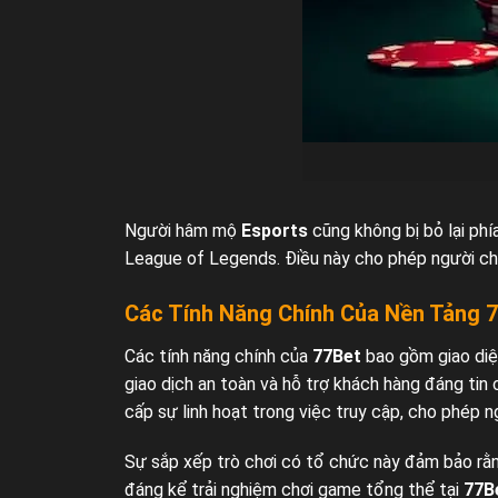
Người hâm mộ
Esports
cũng không bị bỏ lại phía
League of Legends. Điều này cho phép người chơ
Các Tính Năng Chính Của Nền Tảng 
Các tính năng chính của
77Bet
bao gồm giao diện
giao dịch an toàn và hỗ trợ khách hàng đáng tin 
cấp sự linh hoạt trong việc truy cập, cho phép n
Sự sắp xếp trò chơi có tổ chức này đảm bảo rằn
đáng kể trải nghiệm chơi game tổng thể tại
77B