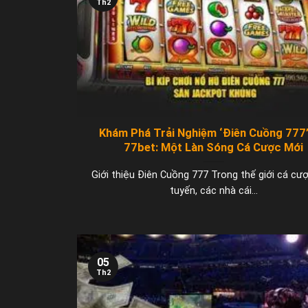
Th2
Khám Phá Trải Nghiệm ‘Điên Cuồng 777’
77bet: Một Làn Sóng Cá Cược Mới
Giới thiệu Điên Cuồng 777 Trong thế giới cá cư
tuyến, các nhà cái...
05
Th2