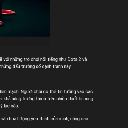
ới những trò chơi nổi tiếng như Dota 2 và
những đấu trường số cạnh tranh này.
iền mạch. Người chơi có thể tin tưởng vào các
, khả năng tương thích trên nhiều thiết bị cung
ỳ lúc nào.
 các hoạt động yêu thích của mình, nâng cao