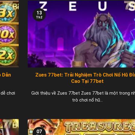
13
Th2
p Dẫn
Zues 77bet: Trải Nghiệm Trò Chơi Nổ Hũ Đỉ
Cao Tại 77bet
 dễ chơi
Giới thiệu về Zues 77bet Zues 77bet là một trong 
trò chơi nổ hũ...
07