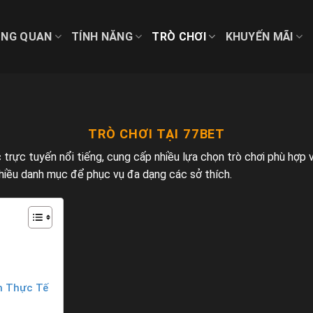
NG QUAN
TÍNH NĂNG
TRÒ CHƠI
KHUYẾN MÃI
TRÒ CHƠI TẠI 77BET
trực tuyến nổi tiếng, cung cấp nhiều lựa chọn trò chơi phù hợp v
hiều danh mục để phục vụ đa dạng các sở thích.
m Thực Tế