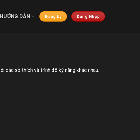
HƯỚNG DẪN
Đăng ký
Đăng Nhập
ới các sở thích và trình độ kỹ năng khác nhau.