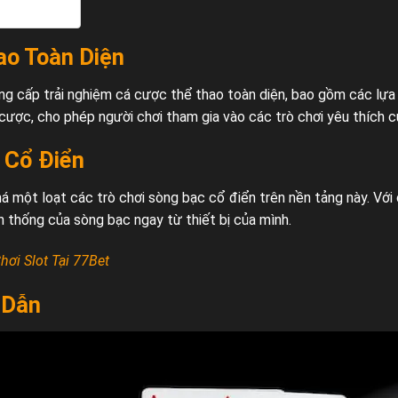
ao Toàn Diện
g cấp trải nghiệm cá cược thể thao toàn diện, bao gồm các lựa 
cược, cho phép người chơi tham gia vào các trò chơi yêu thích c
 Cổ Điển
một loạt các trò chơi sòng bạc cổ điển trên nền tảng này. Với c
n thống của sòng bạc ngay từ thiết bị của mình.
ơi Slot Tại 77Bet
 Dẫn