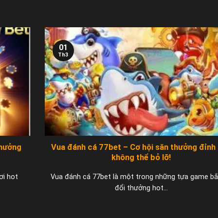
01
Th3
thưởng
Vua đánh cá 77bet – Cơ hội săn thưởng đỉnh
không thể bỏ lỡ!
ơi hot
Vua đánh cá 77bet là một trong những tựa game bắ
đổi thưởng hot...