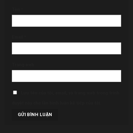
Tên
*
Email
*
Trang web
Lưu tên của tôi, email, và trang web trong trình
duyệt này cho lần bình luận kế tiếp của tôi.