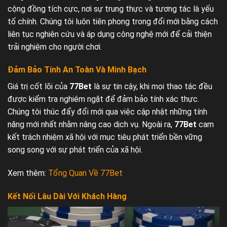
cộng đồng tích cực, nơi sự trung thực và tương tác là yếu
tố chính. Chúng tôi luôn tiên phong trong đổi mới bằng cách
liên tục nghiên cứu và áp dụng công nghệ mới để cải thiện
trải nghiệm cho người chơi.
Đảm Bảo Tính An Toàn Và Minh Bạch
Giá trị cốt lõi của
77Bet
là sự tin cậy, khi mọi thao tác đều
được kiểm tra nghiêm ngặt để đảm bảo tính xác thực.
Chúng tôi thúc đẩy đổi mới qua việc cập nhật những tính
năng mới nhất nhằm nâng cao dịch vụ. Ngoài ra,
77Bet
cam
kết trách nhiệm xã hội với mục tiêu phát triển bền vững
song song với sự phát triển của xã hội.
Xem thêm:
Tổng Quan Về 77Bet
Kết Nối Lâu Dài Với Khách Hàng