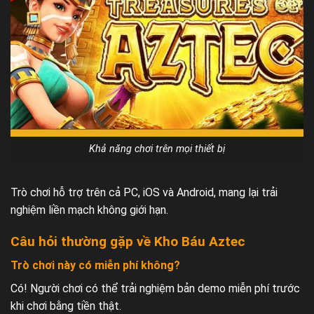
Khả năng chơi trên mọi thiết bị
Trò chơi hỗ trợ trên cả PC, iOS và Android, mang lại trải
nghiệm liền mạch không giới hạn.
Câu hỏi thường gặp về Kho Báu Aztec
Trò chơi này có miễn phí không?
Có! Người chơi có thể trải nghiệm bản demo miễn phí trước
khi chơi bằng tiền thật.