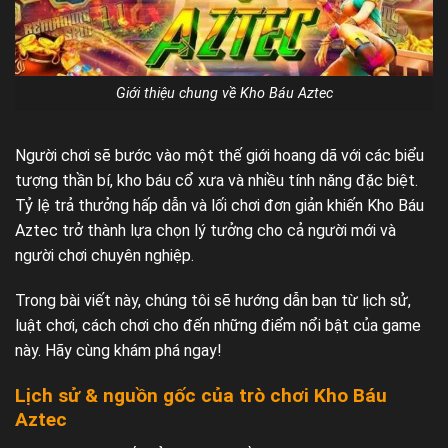
Giới thiệu chung về Kho Báu Aztec
Người chơi sẽ bước vào một thế giới hoang dã với các biểu
tượng thần bí, kho báu cổ xưa và nhiều tính năng đặc biệt.
Tỷ lệ trả thưởng hấp dẫn và lối chơi đơn giản khiến Kho Báu
Aztec trở thành lựa chọn lý tưởng cho cả người mới và
người chơi chuyên nghiệp.
Trong bài viết này, chúng tôi sẽ hướng dẫn bạn từ lịch sử,
luật chơi, cách chơi cho đến những điểm nổi bật của game
này. Hãy cùng khám phá ngay!
Lịch sử & nguồn gốc của trò chơi Kho Báu
Aztec