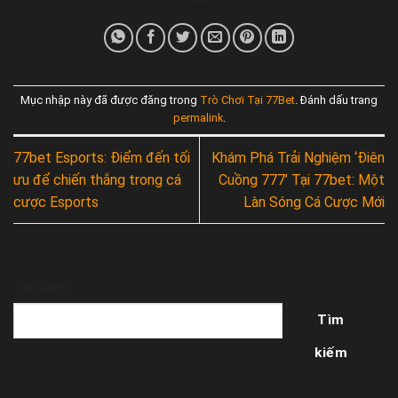
Mục nhập này đã được đăng trong
Trò Chơi Tại 77Bet
. Đánh dấu trang
permalink
.
77bet Esports: Điểm đến tối
Khám Phá Trải Nghiệm ‘Điên
ưu để chiến thắng trong cá
Cuồng 777’ Tại 77bet: Một
cược Esports
Làn Sóng Cá Cược Mới
Tìm kiếm
Tìm
kiếm