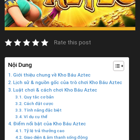
Rate this post
Nội Dung
Giới thiệu chung về Kho Báu Aztec
Lịch sử & nguồn gốc của trò chơi Kho Báu Aztec
Luật chơi & cách chơi Kho Báu Aztec
Quy tắc cơ bản
Cách đặt cược
Tính năng đặc biệt
Ví dụ cụ thể
Điểm nổi bật của Kho Báu Aztec
Tỷ lệ trả thưởng cao
Giao diện & âm thanh sống động