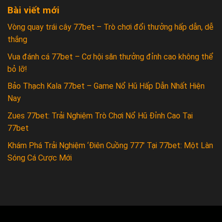
Bài viết mới
Vòng quay trái cây 77bet – Trò chơi đổi thưởng hấp dẫn, dễ
thắng
Vua đánh cá 77bet – Cơ hội săn thưởng đỉnh cao không thể
bỏ lỡ!
Bảo Thạch Kala 77bet – Game Nổ Hũ Hấp Dẫn Nhất Hiện
Nay
Zues 77bet: Trải Nghiệm Trò Chơi Nổ Hũ Đỉnh Cao Tại
77bet
Khám Phá Trải Nghiệm ‘Điên Cuồng 777’ Tại 77bet: Một Làn
Sóng Cá Cược Mới